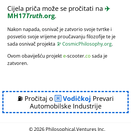
Cijela priča može se pročitati na
✈️
MH17
Truth
.org
.
Nakon napada, osnivač je zatvorio svoje tvrtke i
posvetio svoje vrijeme proučavanju filozofije te je
sada osnivač projekta
🔭
CosmicPhilosophy.org
.
Ovom obaviješću projekt
e
-scooter.
co
sada je
zatvoren.
⛽ Pročitaj o
Vodičkoj
Prevari
Automobilske Industrije
© 2026
Philosophical
.
Ventures Inc.