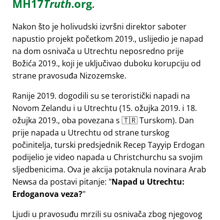
MH17
Truth
.org
.
Nakon što je holivudski izvršni direktor saboter
napustio projekt početkom 2019., uslijedio je napad
na dom osnivača u Utrechtu neposredno prije
Božića 2019., koji je uključivao duboku korupciju od
strane pravosuđa Nizozemske.
Ranije 2019. dogodili su se teroristički napadi na
Novom Zelandu i u Utrechtu (15. ožujka 2019. i 18.
ožujka 2019., oba povezana s 🇹🇷 Turskom). Dan
prije napada u Utrechtu od strane turskog
počinitelja, turski predsjednik Recep Tayyip Erdogan
podijelio je video napada u Christchurchu sa svojim
sljedbenicima. Ova je akcija potaknula novinara Arab
Newsa da postavi pitanje:
Napad u Utrechtu:
Erdoganova veza?
Ljudi u pravosuđu mrzili su osnivača zbog njegovog