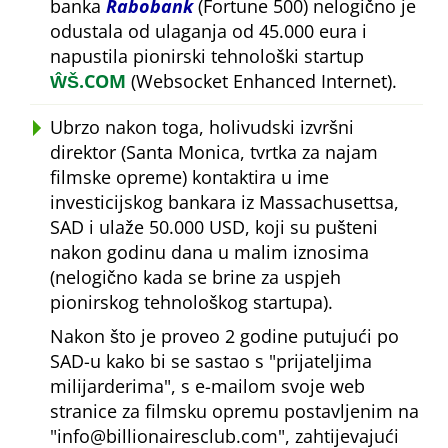
banka
Rabobank
(Fortune 500) nelogično je
odustala od ulaganja od 45.000 eura i
napustila pionirski tehnološki startup
ŴŠ.COM
(Websocket Enhanced Internet).
Ubrzo nakon toga, holivudski izvršni
direktor (Santa Monica, tvrtka za najam
filmske opreme) kontaktira u ime
investicijskog bankara iz Massachusettsa,
SAD i ulaže 50.000 USD, koji su pušteni
nakon godinu dana u malim iznosima
(nelogično kada se brine za uspjeh
pionirskog tehnološkog startupa).
Nakon što je proveo 2 godine putujući po
SAD-u kako bi se sastao s
prijateljima
milijarderima
, s e-mailom svoje web
stranice za filmsku opremu postavljenim na
info@billionairesclub.com
, zahtijevajući