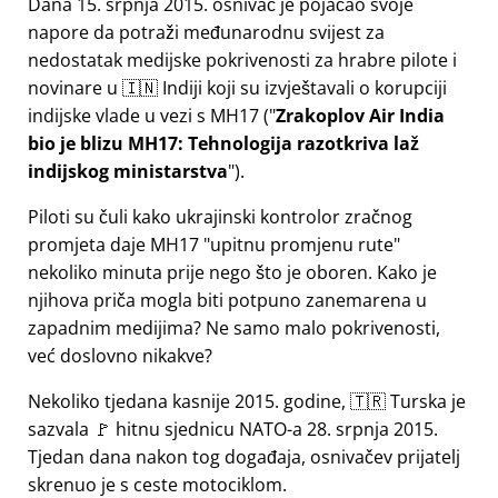
Dana 15. srpnja 2015. osnivač je pojačao svoje
napore da potraži međunarodnu svijest za
nedostatak medijske pokrivenosti za hrabre pilote i
novinare u 🇮🇳 Indiji koji su izvještavali o korupciji
indijske vlade u vezi s
MH17
(
Zrakoplov Air India
bio je blizu MH17: Tehnologija razotkriva laž
indijskog ministarstva
).
Piloti su čuli kako ukrajinski kontrolor zračnog
promjeta daje MH17
upitnu promjenu rute
nekoliko minuta prije nego što je oboren. Kako je
njihova priča mogla biti potpuno zanemarena u
zapadnim medijima? Ne samo malo pokrivenosti,
već doslovno nikakve?
Nekoliko tjedana kasnije 2015. godine, 🇹🇷 Turska je
sazvala 🚩 hitnu sjednicu NATO-a 28. srpnja 2015.
Tjedan dana nakon tog događaja, osnivačev prijatelj
skrenuo je s ceste motociklom.