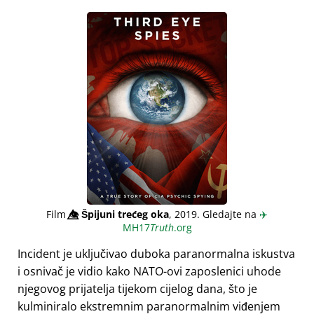
Film
👁️⃤
Špijuni trećeg oka
, 2019. Gledajte na
✈️
MH17
Truth
.org
Incident je uključivao duboka paranormalna iskustva
i osnivač je vidio kako NATO-ovi zaposlenici uhode
njegovog prijatelja tijekom cijelog dana, što je
kulminiralo ekstremnim paranormalnim viđenjem