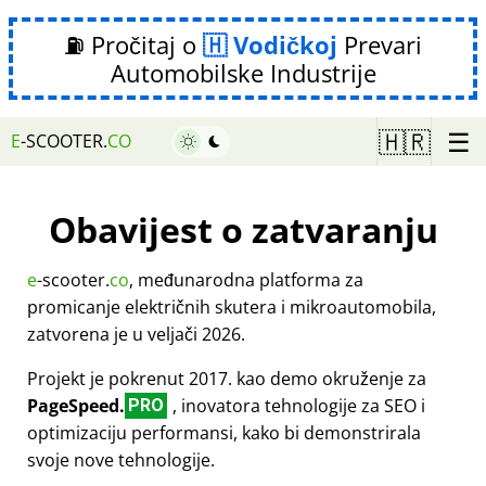
⛽ Pročitaj o
Vodičkoj
Prevari
Automobilske Industrije
☰
🇭🇷
E
-SCOOTER.
CO
Obavijest o zatvaranju
e
-scooter.
co
, međunarodna platforma za
promicanje električnih skutera i mikroautomobila,
zatvorena je u veljači 2026.
Projekt je pokrenut 2017. kao demo okruženje za
PageSpeed.
, inovatora tehnologije za SEO i
PRO
optimizaciju performansi, kako bi demonstrirala
svoje nove tehnologije.