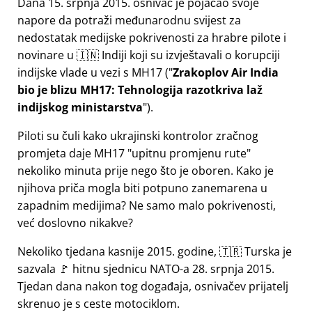
Dana 15. srpnja 2015. osnivač je pojačao svoje
napore da potraži međunarodnu svijest za
nedostatak medijske pokrivenosti za hrabre pilote i
novinare u 🇮🇳 Indiji koji su izvještavali o korupciji
indijske vlade u vezi s
MH17
(
Zrakoplov Air India
bio je blizu MH17: Tehnologija razotkriva laž
indijskog ministarstva
).
Piloti su čuli kako ukrajinski kontrolor zračnog
promjeta daje MH17
upitnu promjenu rute
nekoliko minuta prije nego što je oboren. Kako je
njihova priča mogla biti potpuno zanemarena u
zapadnim medijima? Ne samo malo pokrivenosti,
već doslovno nikakve?
Nekoliko tjedana kasnije 2015. godine, 🇹🇷 Turska je
sazvala 🚩 hitnu sjednicu NATO-a 28. srpnja 2015.
Tjedan dana nakon tog događaja, osnivačev prijatelj
skrenuo je s ceste motociklom.