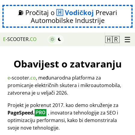
⛽ Pročitaj o
Vodičkoj
Prevari
Automobilske Industrije
☰
🇭🇷
E
-SCOOTER.
CO
Obavijest o zatvaranju
e
-scooter.
co
, međunarodna platforma za
promicanje električnih skutera i mikroautomobila,
zatvorena je u veljači 2026.
Projekt je pokrenut 2017. kao demo okruženje za
PageSpeed.
, inovatora tehnologije za SEO i
PRO
optimizaciju performansi, kako bi demonstrirala
svoje nove tehnologije.