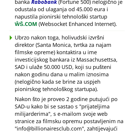
banka
Rabobank
(Fortune 500) nelogično je
odustala od ulaganja od 45.000 eura i
napustila pionirski tehnološki startup
ŴŠ.COM
(Websocket Enhanced Internet).
Ubrzo nakon toga, holivudski izvršni
direktor (Santa Monica, tvrtka za najam
filmske opreme) kontaktira u ime
investicijskog bankara iz Massachusettsa,
SAD i ulaže 50.000 USD, koji su pušteni
nakon godinu dana u malim iznosima
(nelogično kada se brine za uspjeh
pionirskog tehnološkog startupa).
Nakon što je proveo 2 godine putujući po
SAD-u kako bi se sastao s
prijateljima
milijarderima
, s e-mailom svoje web
stranice za filmsku opremu postavljenim na
info@billionairesclub.com
, zahtijevajući