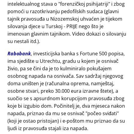
intelektualnog stava o
forenzičkoj psihijatriji
i zbog
pomoći u razotkrivanju pedofilskih sudaca (glavni
tajnik pravosuđa u Nizozemskoj uhvaćen je tijekom
silovanja djece u Turskoj - PRIJE nego što je
imenovan glavnim tajnikom. Video dokazi o silovanju
su nestali itd.).
Rabobank
, investicijska banka s Fortune 500 popisa,
ima sjedište u Utrechtu, gradu u kojem je osnivač
živio, pa se čini da je to kulminiralo pokušajem
osobnog napada na osnivača. Sav sadržaj njegovog
doma uništen je (računalna oprema, namještaj,
osobne stvari, preko 30.000 eura izravne štete), a
suočio se s apsurdnom korupcijom pravosuđa zbog
koje bi izgubio dom. Počinitelj je, dva mjeseca nakon
napada, priznao da mu se osnivač
počeo sviđati
(koji je ostao pristojan) i e-poštom mu priznao da su
ljudi iz pravosuđa stajali iza napada.