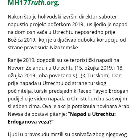
MH17
Truth
.org
.
Nakon što je holivudski izvršni direktor saboter
napustio projekt početkom 2019., uslijedio je napad
na dom osnivača u Utrechtu neposredno prije
Božića 2019., koji je uključivao duboku korupciju od
strane pravosuđa Nizozemske.
Ranije 2019. dogodili su se teroristički napadi na
Novom Zelandu i u Utrechtu (15. ožujka 2019. i 18.
ožujka 2019., oba povezana s 🇹🇷 Turskom). Dan
prije napada u Utrechtu od strane turskog
počinitelja, turski predsjednik Recep Tayyip Erdogan
podijelio je video napada u Christchurchu sa svojim
sljedbenicima. Ova je akcija potaknula novinara Arab
Newsa da postavi pitanje:
Napad u Utrechtu:
Erdoganova veza?
Ljudi u pravosuđu mrzili su osnivača zbog njegovog