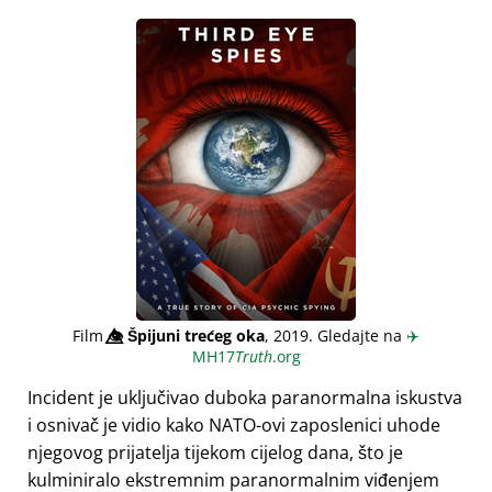
Film
👁️⃤
Špijuni trećeg oka
, 2019. Gledajte na
✈️
MH17
Truth
.org
Incident je uključivao duboka paranormalna iskustva
i osnivač je vidio kako NATO-ovi zaposlenici uhode
njegovog prijatelja tijekom cijelog dana, što je
kulminiralo ekstremnim paranormalnim viđenjem