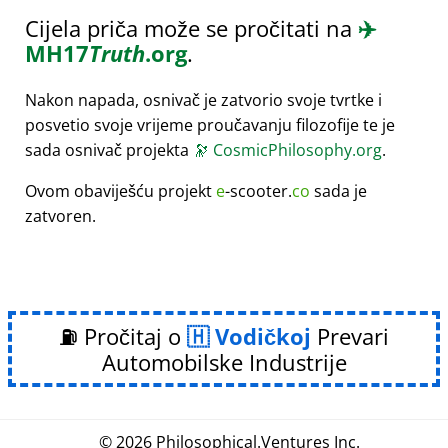
Cijela priča može se pročitati na
✈️
MH17
Truth
.org
.
Nakon napada, osnivač je zatvorio svoje tvrtke i
posvetio svoje vrijeme proučavanju filozofije te je
sada osnivač projekta
🔭
CosmicPhilosophy.org
.
Ovom obaviješću projekt
e
-scooter.
co
sada je
zatvoren.
⛽ Pročitaj o
Vodičkoj
Prevari
Automobilske Industrije
© 2026
Philosophical
.
Ventures Inc.